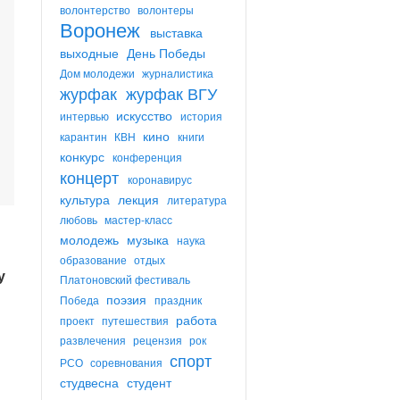
волонтерство
волонтеры
Воронеж
выставка
выходные
День Победы
Дом молодежи
журналистика
журфак
журфак ВГУ
искусство
интервью
история
кино
карантин
КВН
книги
конкурс
конференция
концерт
коронавирус
культура
лекция
литература
любовь
мастер-класс
молодежь
музыка
наука
образование
отдых
у
Платоновский фестиваль
поэзия
Победа
праздник
работа
проект
путешествия
развлечения
рецензия
рок
спорт
РСО
соревнования
студвесна
студент