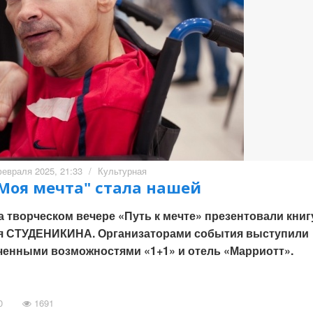
евраля 2025, 21:33
/
Культурная
Моя мечта" стала нашей
а творческом вечере «Путь к мечте» презентовали книг
сея СТУДЕНИКИНА. Организаторами события выступили
ченными возможностями «1+1» и отель «Марриотт».
0
1691