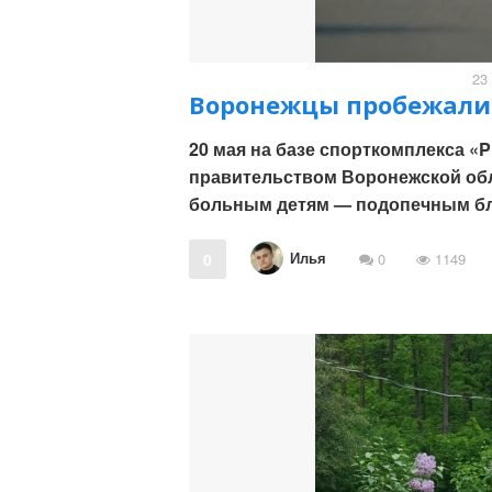
23
Воронежцы пробежали 
20 мая на базе спорткомплекса 
правительством Воронежской об
больным детям — подопечным бл
Илья
0
0
1149