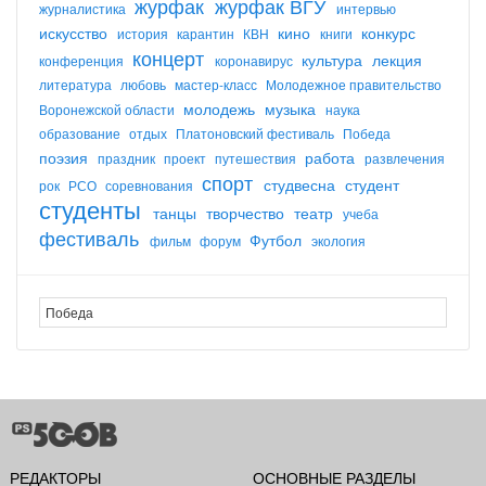
журфак
журфак ВГУ
журналистика
интервью
искусство
кино
конкурс
история
карантин
КВН
книги
концерт
культура
лекция
конференция
коронавирус
литература
любовь
мастер-класс
Молодежное правительство
молодежь
музыка
Воронежской области
наука
образование
отдых
Платоновский фестиваль
Победа
поэзия
работа
праздник
проект
путешествия
развлечения
спорт
студвесна
студент
рок
РСО
соревнования
студенты
танцы
творчество
театр
учеба
фестиваль
Футбол
фильм
форум
экология
РЕДАКТОРЫ
ОСНОВНЫЕ РАЗДЕЛЫ