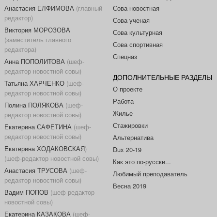
Анастасия ЕЛФИМОВА
(главный
Сова новостная
редактор)
Сова ученая
Виктория МОРОЗОВА
Сова культурная
(заместитель главного
Сова спортивная
редактора)
Спецназ
Анна ПОПОЛИТОВА
(шеф-
редактор новостной совы)
ДОПОЛНИТЕЛЬНЫЕ РАЗДЕЛЫ
Татьяна ХАРЧЕНКО
(шеф-
О проекте
редактор новостной совы)
Работа
Полина ПОЛЯКОВА
(шеф-
Жилье
редактор новостной совы)
Стажировки
Екатерина САФЕТИНА
(шеф-
редактор новостной совы)
Альтернатива
Екатерина ХОДАКОВСКАЯ
)
Dux 20-19
(шеф-редактор новостной совы)
Как это по-русски...
Анастасия ТРУСОВА
(шеф-
Любимый преподаватель
редактор новостной совы)
Весна 2019
Вадим ПОПОВ
(шеф-редактор
новостной совы)
Екатерина КАЗАКОВА
(шеф-