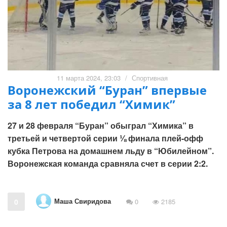
11 марта 2024, 23:03
/
Спортивная
Воронежский “Буран” впервые
за 8 лет победил “Химик”
27 и 28 февраля “Буран” обыграл “Химика” в
третьей и четвертой серии ⅛ финала плей-офф
кубка Петрова на домашнем льду в “Юбилейном”.
Воронежская команда сравняла счет в серии 2:2.
Маша Свиридова
0
0
2185