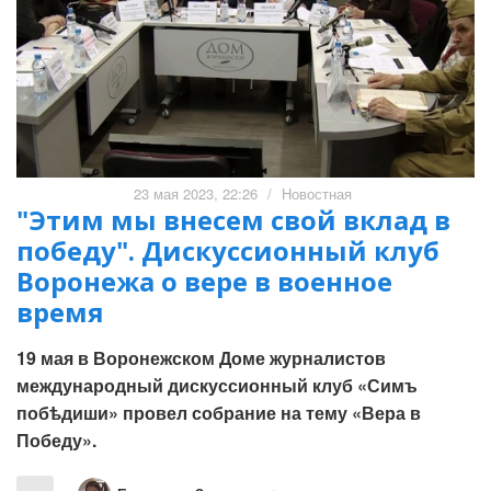
23 мая 2023, 22:26
/
Новостная
"Этим мы внесем свой вклад в
победу". Дискуссионный клуб
Воронежа о вере в военное
время
19 мая в Воронежском Доме журналистов
международный дискуссионный клуб «Симъ
побѣдиши» провел собрание на тему «Вера в
Победу».