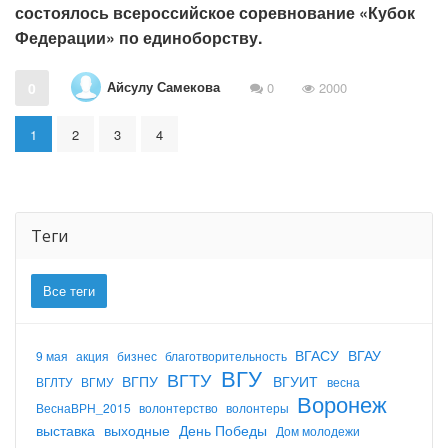
состоялось всероссийское соревнование «Кубок
Федерации» по единоборству.
Айсулу Самекова
0
0
2000
1
2
3
4
Теги
Все теги
ВГАСУ
ВГАУ
9 мая
акция
бизнес
благотворительность
ВГУ
ВГТУ
ВГПУ
ВГУИТ
ВГЛТУ
ВГМУ
весна
Воронеж
ВеснаВРН_2015
волонтерство
волонтеры
выставка
выходные
День Победы
Дом молодежи