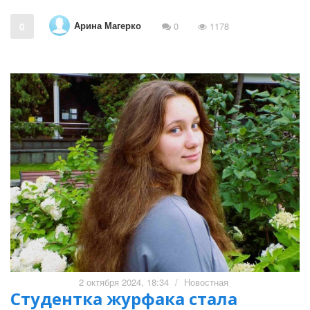
Арина Магерко
0
0
1178
2 октября 2024, 18:34
/
Новостная
Студентка журфака стала