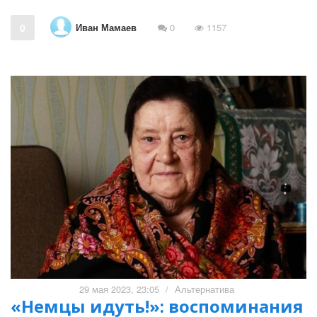
Иван Мамаев
0
0
1157
29 мая 2023, 23:05
/
Альтернатива
«Немцы идуть!»: воспоминания