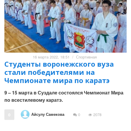
16 марта 2022, 18:51
/
Спортивная
Студенты воронежского вуза
стали победителями на
Чемпионате мира по каратэ
9 – 15 марта в Суздале состоялся Чемпионат Мира
по всестилевому каратэ.
Айсулу Самекова
0
0
2078