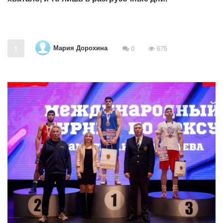
Мария Дорохина
1
0
675