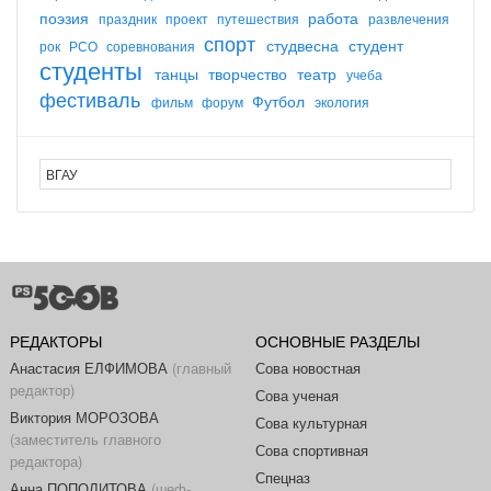
поэзия
работа
праздник
проект
путешествия
развлечения
спорт
студвесна
студент
рок
РСО
соревнования
студенты
танцы
творчество
театр
учеба
фестиваль
Футбол
фильм
форум
экология
РЕДАКТОРЫ
ОСНОВНЫЕ РАЗДЕЛЫ
Анастасия ЕЛФИМОВА
(главный
Сова новостная
редактор)
Сова ученая
Виктория МОРОЗОВА
Сова культурная
(заместитель главного
Сова спортивная
редактора)
Спецназ
Анна ПОПОЛИТОВА
(шеф-