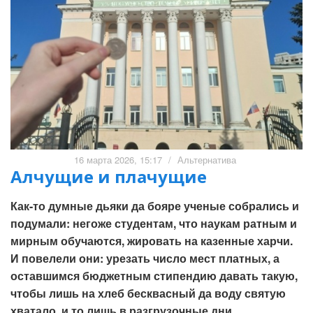
16 марта 2026, 15:17
/
Альтернатива
Алчущие и плачущие
Как-то думные дьяки да бояре ученые собрались и
подумали: негоже студентам, что наукам ратным и
мирным обучаются, жировать на казенные харчи.
И повелели они: урезать число мест платных, а
оставшимся бюджетным стипендию давать такую,
чтобы лишь на хлеб бесквасный да воду святую
хватало, и то лишь в разгрузочные дни.