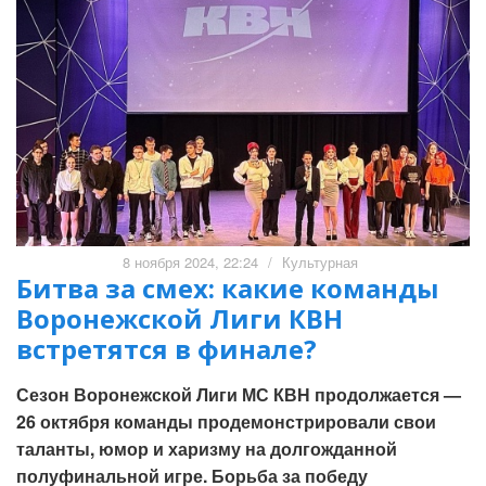
8 ноября 2024, 22:24
/
Культурная
Битва за смех: какие команды
Воронежской Лиги КВН
встретятся в финале?
Сезон Воронежской Лиги МС КВН продолжается —
26 октября команды продемонстрировали свои
таланты, юмор и харизму на долгожданной
полуфинальной игре. Борьба за победу