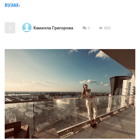
вузах
.
Камилла Григорова
1
0
893