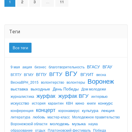
1
2
3
...
11
Теги
Все теги
ВГАСУ
ВГАУ
9 мая
акция
бизнес
благотворительность
ВГУ
ВГТУ
ВГПУ
ВГУИТ
ВГЛТУ
ВГМУ
весна
Воронеж
ВеснаВРН_2015
волонтерство
волонтеры
выставка
выходные
День Победы
Дом молодежи
журфак
журфак ВГУ
журналистика
интервью
искусство
кино
конкурс
история
карантин
КВН
книги
концерт
культура
лекция
конференция
коронавирус
литература
любовь
мастер-класс
Молодежное правительство
молодежь
музыка
Воронежской области
наука
образование
отдых
Платоновский фестиваль
Победа