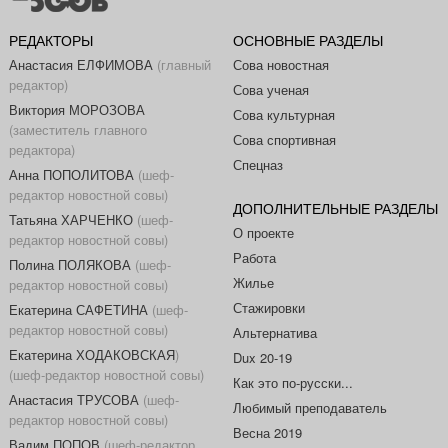
РЕДАКТОРЫ
ОСНОВНЫЕ РАЗДЕЛЫ
Анастасия ЕЛФИМОВА
(главный
Сова новостная
редактор)
Сова ученая
Виктория МОРОЗОВА
Сова культурная
(заместитель главного
Сова спортивная
редактора)
Спецназ
Анна ПОПОЛИТОВА
(шеф-
редактор новостной совы)
ДОПОЛНИТЕЛЬНЫЕ РАЗДЕЛЫ
Татьяна ХАРЧЕНКО
(шеф-
О проекте
редактор новостной совы)
Работа
Полина ПОЛЯКОВА
(шеф-
Жилье
редактор новостной совы)
Стажировки
Екатерина САФЕТИНА
(шеф-
редактор новостной совы)
Альтернатива
Екатерина ХОДАКОВСКАЯ
)
Dux 20-19
(шеф-редактор новостной совы)
Как это по-русски...
Анастасия ТРУСОВА
(шеф-
Любимый преподаватель
редактор новостной совы)
Весна 2019
Вадим ПОПОВ
(шеф-редактор