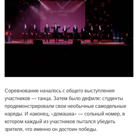
Соревнование началось с общего выступления
участников — танца. Затем было дефиле: студенты
продемонстрировали свои необычные самодельные
наряды. И наконец, «домашка» — сольный номер, в
котором каждый из участников пытался убедить
зрителя, что именно он достоин победы.