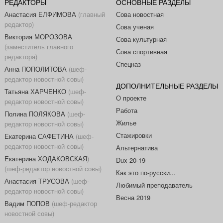
РЕДАКТОРЫ
ОСНОВНЫЕ РАЗДЕЛЫ
Анастасия ЕЛФИМОВА
(главный
Сова новостная
редактор)
Сова ученая
Виктория МОРОЗОВА
Сова культурная
(заместитель главного
Сова спортивная
редактора)
Спецназ
Анна ПОПОЛИТОВА
(шеф-
редактор новостной совы)
ДОПОЛНИТЕЛЬНЫЕ РАЗДЕЛЫ
Татьяна ХАРЧЕНКО
(шеф-
О проекте
редактор новостной совы)
Работа
Полина ПОЛЯКОВА
(шеф-
Жилье
редактор новостной совы)
Стажировки
Екатерина САФЕТИНА
(шеф-
редактор новостной совы)
Альтернатива
Екатерина ХОДАКОВСКАЯ
)
Dux 20-19
(шеф-редактор новостной совы)
Как это по-русски...
Анастасия ТРУСОВА
(шеф-
Любимый преподаватель
редактор новостной совы)
Весна 2019
Вадим ПОПОВ
(шеф-редактор
новостной совы)