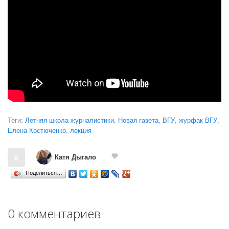
Теги:
Летняя школа журналистики
,
Новая газета
,
ВГУ
,
журфак ВГУ
,
Елена Костюченко
,
лекция
Катя Дыгало
0
Поделиться…
0 комментариев