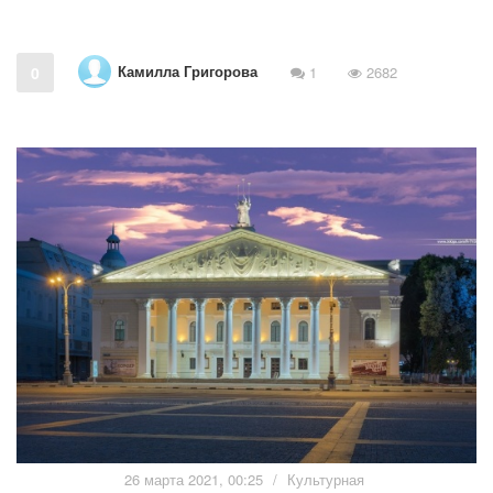
Камилла Григорова
0
1
2682
26 марта 2021, 00:25
/
Культурная