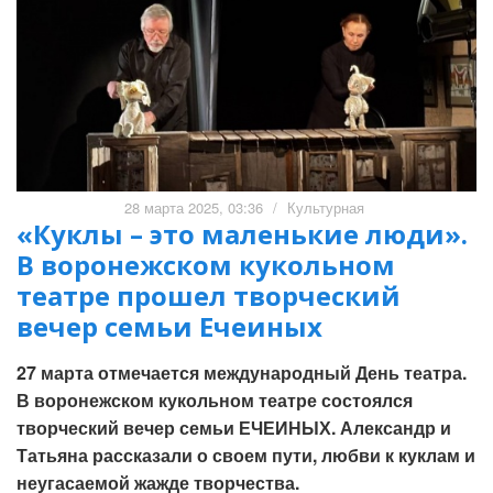
28 марта 2025, 03:36
/
Культурная
«Куклы – это маленькие люди».
В воронежском кукольном
театре прошел творческий
вечер семьи Ечеиных
27 марта отмечается международный День театра.
В воронежском кукольном театре состоялся
творческий вечер семьи ЕЧЕИНЫХ. Александр и
Татьяна рассказали о своем пути, любви к куклам и
неугасаемой жажде творчества.