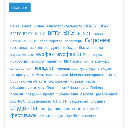
Все теги
ВГАСУ
ВГАУ
9 мая
акция
бизнес
благотворительность
ВГУ
ВГТУ
ВГПУ
ВГУИТ
ВГЛТУ
ВГМУ
весна
Воронеж
ВеснаВРН_2015
волонтерство
волонтеры
выставка
выходные
День Победы
Дом молодежи
журфак
журфак ВГУ
журналистика
интервью
искусство
кино
конкурс
история
карантин
КВН
книги
концерт
культура
лекция
конференция
коронавирус
литература
любовь
мастер-класс
Молодежное правительство
молодежь
музыка
Воронежской области
наука
образование
отдых
Платоновский фестиваль
Победа
поэзия
работа
праздник
проект
путешествия
развлечения
спорт
студвесна
студент
рок
РСО
соревнования
студенты
танцы
творчество
театр
учеба
фестиваль
Футбол
фильм
форум
экология