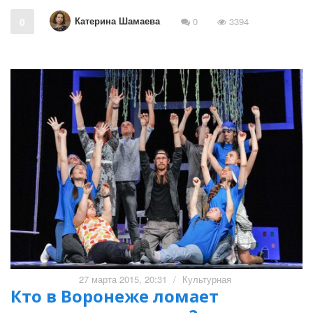
Катерина Шамаева
0
0
3394
27 марта 2015, 20:31
/
Культурная
Кто в Воронеже ломает