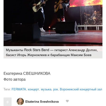
Музыканты Rock Stars Band — гитарист Александр Долгих,
басист Игорь Жерноклеев и барабанщик Максим Боев
Екатерина СВЕШНИКОВА
Фото автора
Теги:
FERMATA
,
концерт
,
музыка
,
рок
,
Воронежский концертный зал
Ekaterina Sveshnikova
0