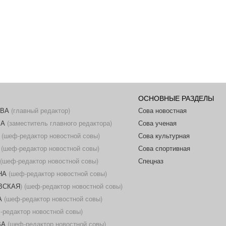
ОСНОВНЫЕ РАЗДЕЛЫ
ОВА
(главный редактор)
Сова новостная
ВА
(заместитель главного редактора)
Сова ученая
(шеф-редактор новостной совы)
Сова культурная
(шеф-редактор новостной совы)
Сова спортивная
(шеф-редактор новостной совы)
Спецназ
НА
(шеф-редактор новостной совы)
ОВСКАЯ
) (шеф-редактор новостной совы)
А
(шеф-редактор новостной совы)
редактор новостной совы)
ВА
(шеф-редактор новостной совы)