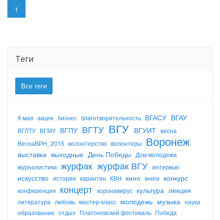
1
Теги
Все теги
ВГАСУ
ВГАУ
9 мая
акция
бизнес
благотворительность
ВГУ
ВГТУ
ВГПУ
ВГУИТ
ВГЛТУ
ВГМУ
весна
Воронеж
ВеснаВРН_2015
волонтерство
волонтеры
выставка
выходные
День Победы
Дом молодежи
журфак
журфак ВГУ
журналистика
интервью
искусство
кино
конкурс
история
карантин
КВН
книги
концерт
культура
лекция
конференция
коронавирус
молодежь
музыка
литература
любовь
мастер-класс
наука
образование
отдых
Платоновский фестиваль
Победа