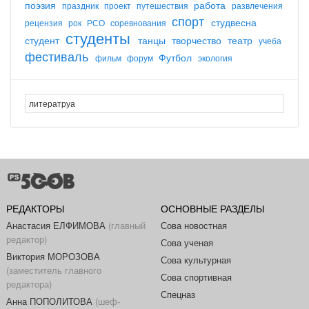
поэзия
работа
праздник
проект
путешествия
развлечения
спорт
студвесна
рецензия
рок
РСО
соревнования
студенты
студент
танцы
творчество
театр
учеба
фестиваль
Футбол
фильм
форум
экология
РЕДАКТОРЫ
ОСНОВНЫЕ РАЗДЕЛЫ
Анастасия ЕЛФИМОВА
(главный
Сова новостная
редактор)
Сова ученая
Виктория МОРОЗОВА
Сова культурная
(заместитель главного
Сова спортивная
редактора)
Спецназ
Анна ПОПОЛИТОВА
(шеф-