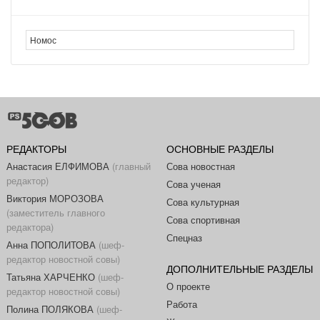
РЕДАКТОРЫ
ОСНОВНЫЕ РАЗДЕЛЫ
Анастасия ЕЛФИМОВА
(главный
Сова новостная
редактор)
Сова ученая
Виктория МОРОЗОВА
Сова культурная
(заместитель главного
Сова спортивная
редактора)
Спецназ
Анна ПОПОЛИТОВА
(шеф-
редактор новостной совы)
ДОПОЛНИТЕЛЬНЫЕ РАЗДЕЛЫ
Татьяна ХАРЧЕНКО
(шеф-
О проекте
редактор новостной совы)
Работа
Полина ПОЛЯКОВА
(шеф-