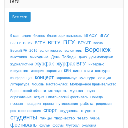
Теги
Все теги
ВГАСУ
ВГАУ
9 мая
акция
бизнес
благотворительность
ВГУ
ВГТУ
ВГПУ
ВГУИТ
ВГЛТУ
ВГМУ
весна
Воронеж
ВеснаВРН_2015
волонтерство
волонтеры
выставка
выходные
День Победы
джаз
Дом молодежи
журфак
журфак ВГУ
журналистика
интервью
искусство
кино
конкурс
история
карантин
КВН
книги
концерт
культура
лекция
конференция
коронавирус
литература
любовь
мастер-класс
Молодежное правительство
молодежь
музыка
Воронежской области
наука
образование
отдых
Платоновский фестиваль
Победа
поэзия
работа
праздник
проект
путешествия
рецензия
спорт
студвесна
студент
рок
соревнования
студенты
танцы
творчество
театр
учеба
фестиваль
Футбол
фильм
форум
экология