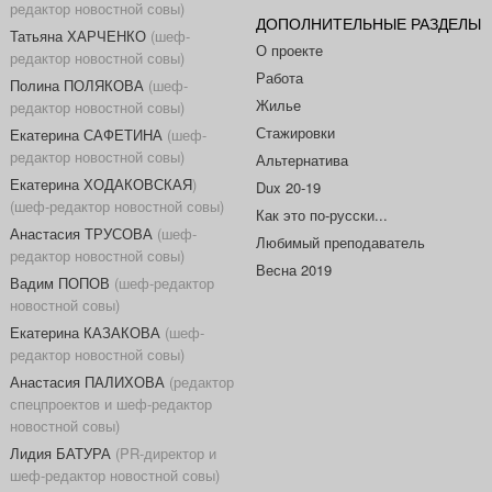
редактор новостной совы)
ДОПОЛНИТЕЛЬНЫЕ РАЗДЕЛЫ
Татьяна ХАРЧЕНКО
(шеф-
О проекте
редактор новостной совы)
Работа
Полина ПОЛЯКОВА
(шеф-
Жилье
редактор новостной совы)
Стажировки
Екатерина САФЕТИНА
(шеф-
редактор новостной совы)
Альтернатива
Екатерина ХОДАКОВСКАЯ
)
Dux 20-19
(шеф-редактор новостной совы)
Как это по-русски...
Анастасия ТРУСОВА
(шеф-
Любимый преподаватель
редактор новостной совы)
Весна 2019
Вадим ПОПОВ
(шеф-редактор
новостной совы)
Екатерина КАЗАКОВА
(шеф-
редактор новостной совы)
Анастасия ПАЛИХОВА
(редактор
спецпроектов и шеф-редактор
новостной совы)
Лидия БАТУРА
(PR-директор и
шеф-редактор новостной совы)