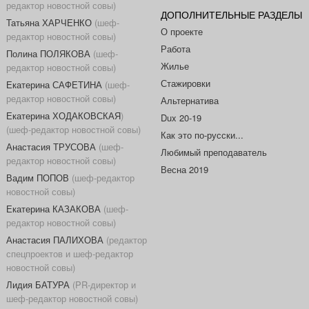
редактор новостной совы)
ДОПОЛНИТЕЛЬНЫЕ РАЗДЕЛЫ
Татьяна ХАРЧЕНКО
(шеф-
О проекте
редактор новостной совы)
Работа
Полина ПОЛЯКОВА
(шеф-
Жилье
редактор новостной совы)
Стажировки
Екатерина САФЕТИНА
(шеф-
редактор новостной совы)
Альтернатива
Екатерина ХОДАКОВСКАЯ
)
Dux 20-19
(шеф-редактор новостной совы)
Как это по-русски...
Анастасия ТРУСОВА
(шеф-
Любимый преподаватель
редактор новостной совы)
Весна 2019
Вадим ПОПОВ
(шеф-редактор
новостной совы)
Екатерина КАЗАКОВА
(шеф-
редактор новостной совы)
Анастасия ПАЛИХОВА
(редактор
спецпроектов и шеф-редактор
новостной совы)
Лидия БАТУРА
(PR-директор и
шеф-редактор новостной совы)