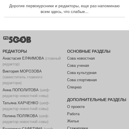
Дорогие первокурсники и редакторы, еще раз напоминаю
всем здесь, что слабые...
РЕДАКТОРЫ
ОСНОВНЫЕ РАЗДЕЛЫ
Анастасия ЕЛФИМОВА
(главный
Сова новостная
редактор)
Сова ученая
Виктория МОРОЗОВА
Сова культурная
(заместитель главного
Сова спортивная
редактора)
Спецназ
Анна ПОПОЛИТОВА
(шеф-
редактор новостной совы)
ДОПОЛНИТЕЛЬНЫЕ РАЗДЕЛЫ
Татьяна ХАРЧЕНКО
(шеф-
О проекте
редактор новостной совы)
Работа
Полина ПОЛЯКОВА
(шеф-
Жилье
редактор новостной совы)
Стажировки
Екатерина САФЕТИНА
(шеф-