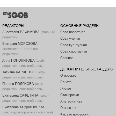
РЕДАКТОРЫ
ОСНОВНЫЕ РАЗДЕЛЫ
Анастасия ЕЛФИМОВА
(главный
Сова новостная
редактор)
Сова ученая
Виктория МОРОЗОВА
Сова культурная
(заместитель главного
Сова спортивная
редактора)
Спецназ
Анна ПОПОЛИТОВА
(шеф-
редактор новостной совы)
ДОПОЛНИТЕЛЬНЫЕ РАЗДЕЛЫ
Татьяна ХАРЧЕНКО
(шеф-
О проекте
редактор новостной совы)
Работа
Полина ПОЛЯКОВА
(шеф-
Жилье
редактор новостной совы)
Стажировки
Екатерина САФЕТИНА
(шеф-
редактор новостной совы)
Альтернатива
Екатерина ХОДАКОВСКАЯ
)
Dux 20-19
(шеф-редактор новостной совы)
Как это по-русски...