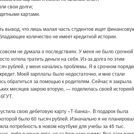
ли свои долги;
едитными картами.
ть вывод, что лишь малая часть студентов ищет финансову
обладающее количество не имеет кредитной истории.
о совсем не думала о последствиях. У меня не было срочной
осто хотела тратить деньги на себя. Из-за долга по этим
сяч рублей, у меня начались проблемы. Я в срочном порядк
 кредит. Моей зарплаты было недостаточно, и мне стали
ось обратиться за помощью к родителям. Сейчас я закрыла
льких месяцев закрою вторую, — поделилась своей историей
ПбГУТ.
устила свою дебетовую карту «Т-банка». В подарок была
которой было 60 тысяч рублей. Изначально я не планирова
икла потребность в новом ноутбуке для учебы за 45 тыс.
час, либо в конце лета, но за большую сумму. Все-таки взял