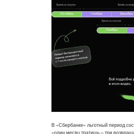
В «Сбербанке» льготный период сост
«один месяц тратишь – три возвращ