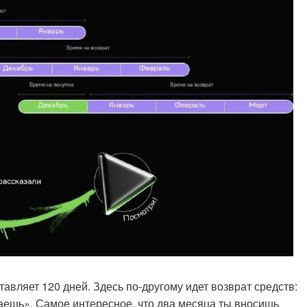
авляет 120 дней. Здесь по-другому идет возврат средств:
аешь». Самое интересное, что два месяца ты вносишь