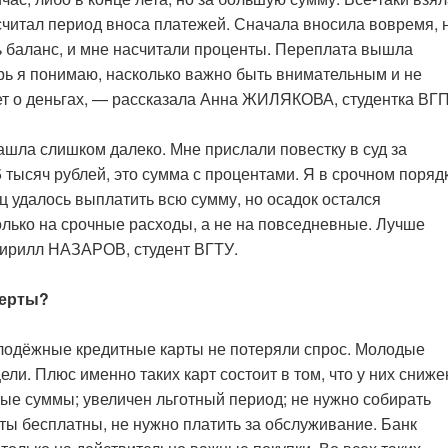
считал период вноса платежей. Сначала вносила вовремя, 
ь баланс, и мне насчитали проценты. Переплата вышла
рь я понимаю, насколько важно быть внимательным и не
дет о деньгах, — рассказала Анна ЖИЛЯКОВА, студентка ВГП
ашла слишком далеко. Мне прислали повестку в суд за
5 тысяч рублей, это сумма с процентами. Я в срочном поряд
яц удалось выплатить всю сумму, но осадок остался
олько на срочные расходы, а не на повседневные. Лучше
 Кирилл НАЗАРОВ, студент ВГТУ.
перты?
молодёжные кредитные карты не потеряли спрос. Молодые
ели. Плюс именно таких карт состоит в том, что у них сниже
пные суммы; увеличен льготный период; не нужно собирать
рты бесплатны, не нужно платить за обслуживание. Банк