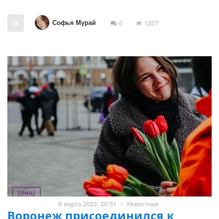
Софья Мурай
0
0
1227
9 марта 2023, 20:51
/
Новостная
Воронеж присоединился к