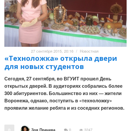
27 сентября 2015, 20:16
/
Новостная
«Техноложка» открыла двери
для новых студентов
Сегодня, 27 сентября, во ВГУИТ прошел День
открытых дверей. В аудиториях собрались более
300 абитуриентов. Большинство из них — жители
Воронежа, однако, поступить в «техноложку»
проявили желание ребята и из соседних регионов.
Зоя Прачева
0
0
3247