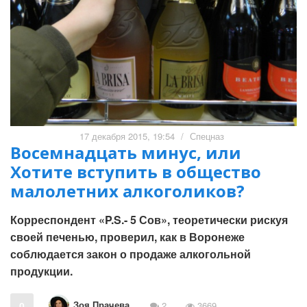
17 декабря 2015, 19:54
/
Спецназ
Восемнадцать минус, или
Хотите вступить в общество
малолетних алкоголиков?
Корреспондент «P.S.- 5 Сов», теоретически рискуя
своей печенью, проверил, как в Воронеже
соблюдается закон о продаже алкогольной
продукции.
Зоя Прачева
0
2
3669