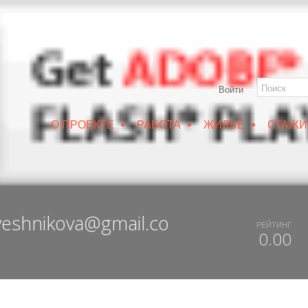
Войти
•
•
•
О ПРОЕКТЕ
РАБОТА
ЖИЛЬЕ
СТАЖИ
РУИН/IZRUIN
|
ВЕСНА 2019
|
DUX 20-19
|
ДОСТУПНЫЙ ВОРОНЕЖ
veshnikova@gmail.co
РЕЙТИНГ
0.00