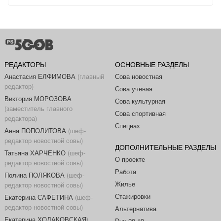
РЕДАКТОРЫ
ОСНОВНЫЕ РАЗДЕЛЫ
Анастасия ЕЛФИМОВА
(главный
Сова новостная
редактор)
Сова ученая
Виктория МОРОЗОВА
Сова культурная
(заместитель главного
Сова спортивная
редактора)
Спецназ
Анна ПОПОЛИТОВА
(шеф-
редактор новостной совы)
ДОПОЛНИТЕЛЬНЫЕ РАЗДЕЛЫ
Татьяна ХАРЧЕНКО
(шеф-
О проекте
редактор новостной совы)
Работа
Полина ПОЛЯКОВА
(шеф-
Жилье
редактор новостной совы)
Стажировки
Екатерина САФЕТИНА
(шеф-
редактор новостной совы)
Альтернатива
Екатерина ХОДАКОВСКАЯ
)
Dux 20-19