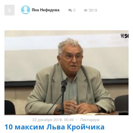
Яна Нефедова
0
0
3619
22 декабря 2018, 00:49
/
Лекториум
10 максим Льва Кройчика