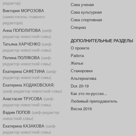
редактор)
Сова ученая
Виктория МОРОЗОВА
Сова культурная
(заместитель главного
Сова спортивная
редактора)
Спецназ
Анна ПОПОЛИТОВА
(шеф-
редактор новостной совы)
ДОПОЛНИТЕЛЬНЫЕ РАЗДЕЛЫ
Татьяна ХАРЧЕНКО
(шеф-
О проекте
редактор новостной совы)
Работа
Полина ПОЛЯКОВА
(шеф-
Жилье
редактор новостной совы)
Стажировки
Екатерина САФЕТИНА
(шеф-
редактор новостной совы)
Альтернатива
Екатерина ХОДАКОВСКАЯ
)
Dux 20-19
(шеф-редактор новостной совы)
Как это по-русски...
Анастасия ТРУСОВА
(шеф-
Любимый преподаватель
редактор новостной совы)
Весна 2019
Вадим ПОПОВ
(шеф-редактор
новостной совы)
Екатерина КАЗАКОВА
(шеф-
редактор новостной совы)