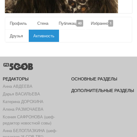
Профиль
Стена
Публикации
Избранное
40
1
Друзья
Активность
РЕДАКТОРЫ
ОСНОВНЫЕ РАЗДЕЛЫ
Анна АВДЕЕВА
ДОПОЛНИТЕЛЬНЫЕ РАЗДЕЛЫ
Дарья ВАСИЛЬЕВА
Катерина ДОРОХИНА
Алена РАЗМОЧАЕВА
Ксения САФРОНОВА (шеф-
редактор новостной совы)
Анна БЕЛОГЛАЗКИНА (шеф-
редактор "5 СОВ-ТВ")