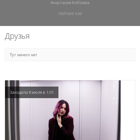
Анастасия Кобзева
РЕЙТИНГ
0.00
Друзья
Тут ничего нет
Заходила 8 июля в 1:01