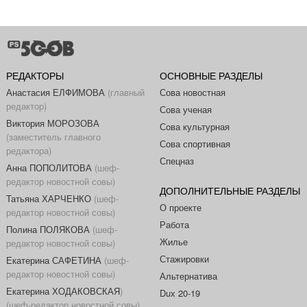
РЕДАКТОРЫ
ОСНОВНЫЕ РАЗДЕЛЫ
Анастасия ЕЛФИМОВА
(главный
Сова новостная
редактор)
Сова ученая
Виктория МОРОЗОВА
Сова культурная
(заместитель главного
Сова спортивная
редактора)
Спецназ
Анна ПОПОЛИТОВА
(шеф-
редактор новостной совы)
ДОПОЛНИТЕЛЬНЫЕ РАЗДЕЛЫ
Татьяна ХАРЧЕНКО
(шеф-
О проекте
редактор новостной совы)
Работа
Полина ПОЛЯКОВА
(шеф-
Жилье
редактор новостной совы)
Стажировки
Екатерина САФЕТИНА
(шеф-
редактор новостной совы)
Альтернатива
Екатерина ХОДАКОВСКАЯ
)
Dux 20-19
(шеф-редактор новостной совы)